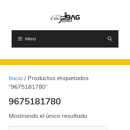
Saltar
al
contenido
Menú
Inicio
/ Productos etiquetados
“9675181780”
9675181780
Mostrando el único resultado