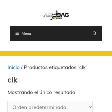
Saltar
al
contenido
Menú
Inicio
/ Productos etiquetados “clk”
clk
Mostrando el único resultado