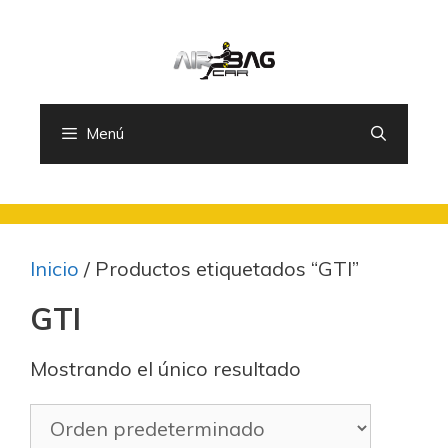
Saltar
al
contenido
Menú
Inicio
/ Productos etiquetados “GTI”
GTI
Mostrando el único resultado