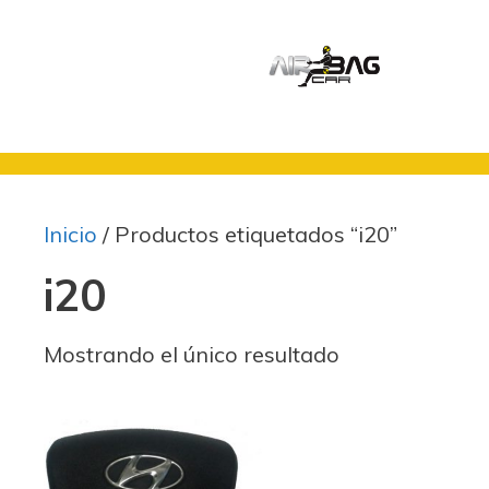
Saltar
al
contenido
Inicio
/ Productos etiquetados “i20”
i20
Mostrando el único resultado