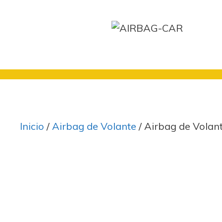
Saltar
al
contenido
Inicio
/
Airbag de Volante
/ Airbag de Volan