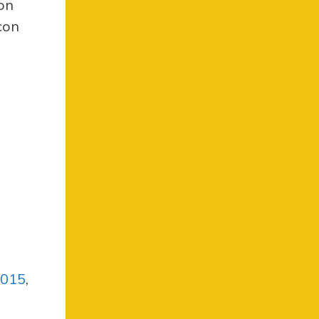
con
con
2015
,