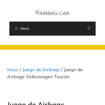
Saltar
al
contenido
Menú
Inicio
/
Juego de Airbags
/ Juego de
Airbags Volkswagen Touran
Juego de Airbags