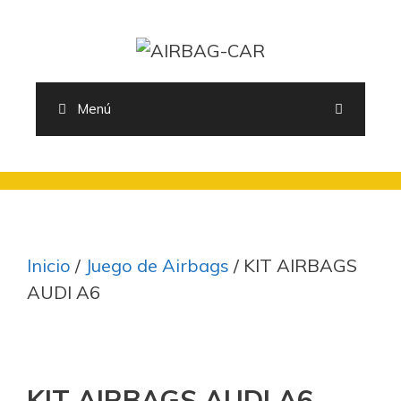
Saltar
al
contenido
Menú
Inicio
/
Juego de Airbags
/ KIT AIRBAGS
AUDI A6
KIT AIRBAGS AUDI A6