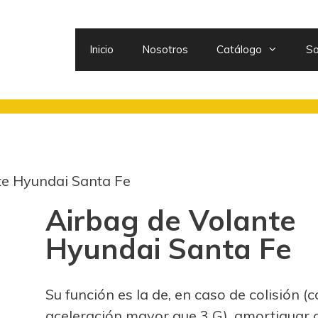
Inicio
Nosotros
Catálogo
So
te Hyundai Santa Fe
Airbag de Volante
Hyundai Santa Fe
Su función es la de, en caso de colisión (
aceleración mayor que 3 G), amortiguar 