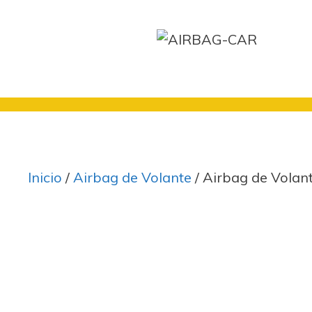
Saltar
al
contenido
Inicio
/
Airbag de Volante
/ Airbag de Volan