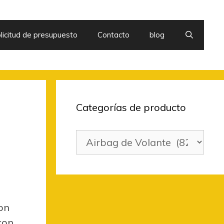
licitud de presupuesto
Contacto
blog
Categorías de producto
con
con