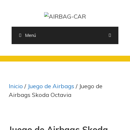
Saltar
al
contenido
Menú
Inicio
/
Juego de Airbags
/ Juego de
Airbags Skoda Octavia
Juego de Airbags Skoda